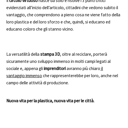
Il
circolo virtuoso
nasce da solo e risolve i 3 punti critici
evidenziati all’inizio dell’articolo, cittadini che vedono subito il
vantaggio, che comprendono a pieno cosa ne viene fatto della
loro plastica e del loro sforzo e che, quindi, si educano ed
educano coloro che gli stanno vicino.
La versatilità della
stampa 3D
, oltre al reciclare, porterà
sicuramente uno sviluppo immenso in molti campi legati al
sociale e, appena gli
imprenditori
avranno più chiaro
il
vantaggio immenso
che rappresenterebbe per loro, anche nel
campo delle attività di produzione.
Nuova vita per la plastica, nuova vita per le città.