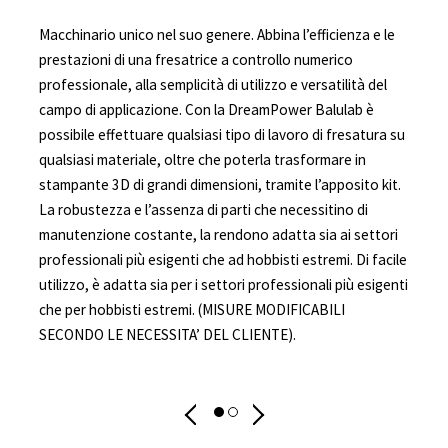
Macchinario unico nel suo genere. Abbina l’efficienza e le
prestazioni di una fresatrice a controllo numerico
professionale, alla semplicità di utilizzo e versatilità del
P
campo di applicazione. Con la DreamPower Balulab è
possibile effettuare qualsiasi tipo di lavoro di fresatura su
q
qualsiasi materiale, oltre che poterla trasformare in
s
stampante 3D di grandi dimensioni, tramite l’apposito kit.
La robustezza e l’assenza di parti che necessitino di
s
manutenzione costante, la rendono adatta sia ai settori
c
professionali più esigenti che ad hobbisti estremi. Di facile
d
utilizzo, è adatta sia per i settori professionali più esigenti
che per hobbisti estremi. (MISURE MODIFICABILI
SECONDO LE NECESSITA’ DEL CLIENTE).